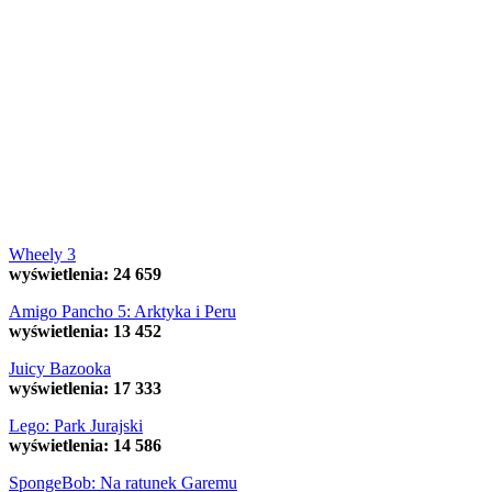
Wheely 3
wyświetlenia: 24 659
Amigo Pancho 5: Arktyka i Peru
wyświetlenia: 13 452
Juicy Bazooka
wyświetlenia: 17 333
Lego: Park Jurajski
wyświetlenia: 14 586
SpongeBob: Na ratunek Garemu