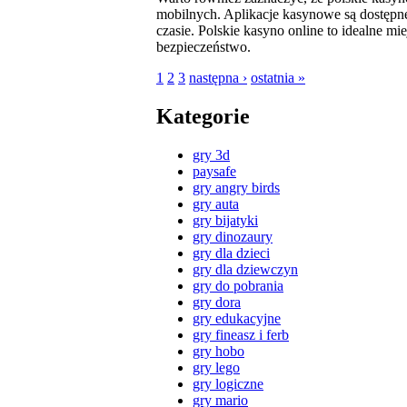
mobilnych. Aplikacje kasynowe są dostępn
czasie. Polskie kasyno online to idealne m
bezpieczeństwo.
1
2
3
następna ›
ostatnia »
Kategorie
gry 3d
paysafe
gry angry birds
gry auta
gry bijatyki
gry dinozaury
gry dla dzieci
gry dla dziewczyn
gry do pobrania
gry dora
gry edukacyjne
gry fineasz i ferb
gry hobo
gry lego
gry logiczne
gry mario