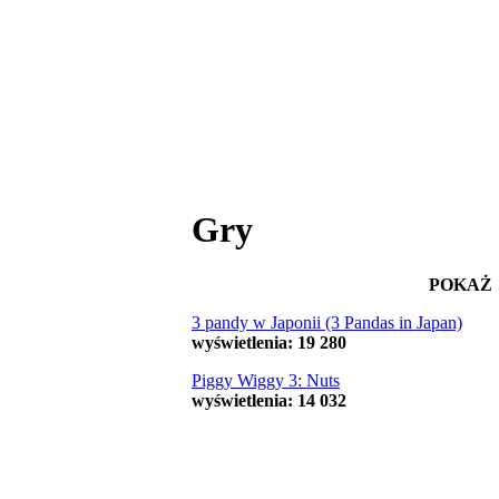
Gry
POKAŻ
3 pandy w Japonii (3 Pandas in Japan)
wyświetlenia: 19 280
Piggy Wiggy 3: Nuts
wyświetlenia: 14 032