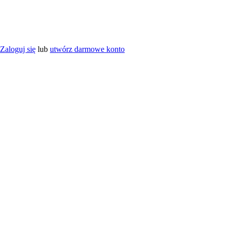
Zaloguj się
lub
utwórz darmowe konto