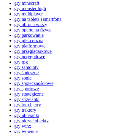
gry minecraft
gry monster high
gry multiplayer
gry na tableta i smartfona
gry obrona wieży
gry oparte na fizyce
gry parkowanie
gry piłka nożna
gry platformowe
gry przeglądarkowe
gry przygodowe
gry rpg
gry samoloty
gry śmieszne
gry sonic
gry społecznościowe
gry sportowe
gry strategiczne
gry strzelanki
gry tom i jerry
gry traktory
gry ubieranki
gry ukryte obiekty
gry winx
gry wojenne