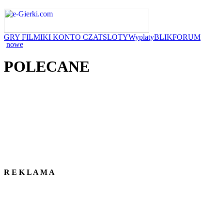
GRY
FILMIKI
KONTO
CZAT
SLOTY
Wyplaty
BLIK
FORUM
nowe
POLECANE
R E K L A M A