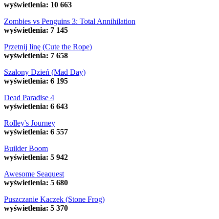
wyświetlenia: 10 663
Zombies vs Penguins 3: Total Annihilation
wyświetlenia: 7 145
Przetnij linę (Cute the Rope)
wyświetlenia: 7 658
Szalony Dzień (Mad Day)
wyświetlenia: 6 195
Dead Paradise 4
wyświetlenia: 6 643
Rolley's Journey
wyświetlenia: 6 557
Builder Boom
wyświetlenia: 5 942
Awesome Seaquest
wyświetlenia: 5 680
Puszczanie Kaczek (Stone Frog)
wyświetlenia: 5 370