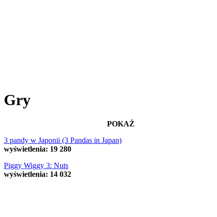
Gry
POKAŻ
3 pandy w Japonii (3 Pandas in Japan)
wyświetlenia: 19 280
Piggy Wiggy 3: Nuts
wyświetlenia: 14 032