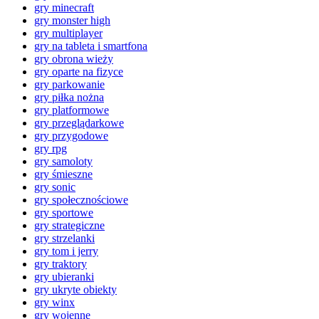
gry minecraft
gry monster high
gry multiplayer
gry na tableta i smartfona
gry obrona wieży
gry oparte na fizyce
gry parkowanie
gry piłka nożna
gry platformowe
gry przeglądarkowe
gry przygodowe
gry rpg
gry samoloty
gry śmieszne
gry sonic
gry społecznościowe
gry sportowe
gry strategiczne
gry strzelanki
gry tom i jerry
gry traktory
gry ubieranki
gry ukryte obiekty
gry winx
gry wojenne