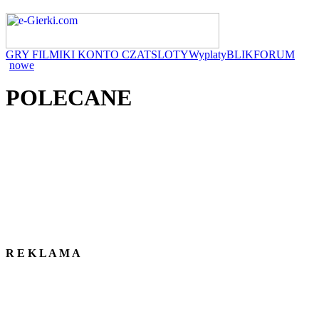
GRY
FILMIKI
KONTO
CZAT
SLOTY
Wyplaty
BLIK
FORUM
nowe
POLECANE
R E K L A M A