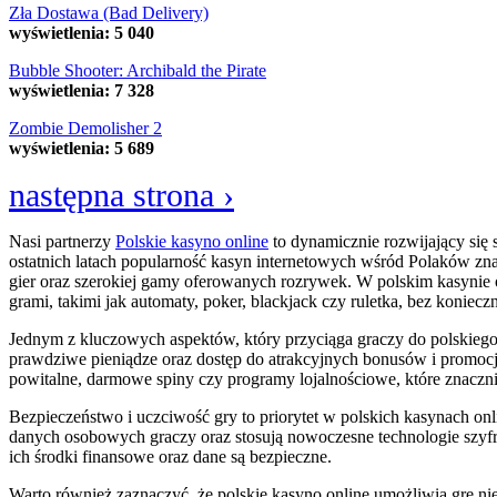
Zła Dostawa (Bad Delivery)
wyświetlenia: 5 040
Bubble Shooter: Archibald the Pirate
wyświetlenia: 7 328
Zombie Demolisher 2
wyświetlenia: 5 689
następna strona ›
Nasi partnerzy
Polskie kasyno online
to dynamicznie rozwijający si
ostatnich latach popularność kasyn internetowych wśród Polaków zna
gier oraz szerokiej gamy oferowanych rozrywek. W polskim kasynie 
grami, takimi jak automaty, poker, blackjack czy ruletka, bez konie
Jednym z kluczowych aspektów, który przyciąga graczy do polskiego 
prawdziwe pieniądze oraz dostęp do atrakcyjnych bonusów i promocj
powitalne, darmowe spiny czy programy lojalnościowe, które znaczn
Bezpieczeństwo i uczciwość gry to priorytet w polskich kasynach on
danych osobowych graczy oraz stosują nowoczesne technologie szyf
ich środki finansowe oraz dane są bezpieczne.
Warto również zaznaczyć, że polskie kasyno online umożliwia grę nie