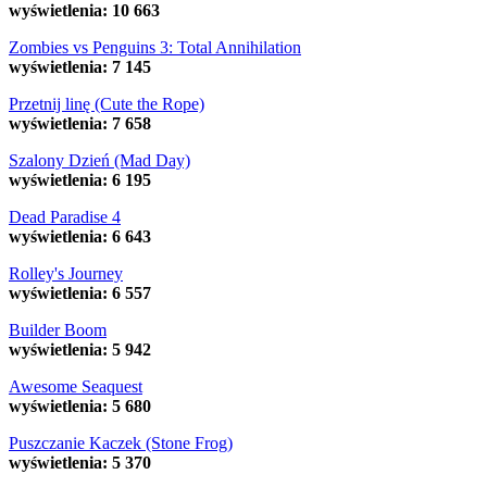
wyświetlenia: 10 663
Zombies vs Penguins 3: Total Annihilation
wyświetlenia: 7 145
Przetnij linę (Cute the Rope)
wyświetlenia: 7 658
Szalony Dzień (Mad Day)
wyświetlenia: 6 195
Dead Paradise 4
wyświetlenia: 6 643
Rolley's Journey
wyświetlenia: 6 557
Builder Boom
wyświetlenia: 5 942
Awesome Seaquest
wyświetlenia: 5 680
Puszczanie Kaczek (Stone Frog)
wyświetlenia: 5 370