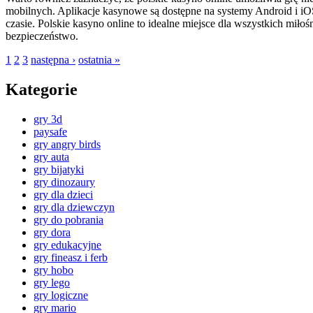
mobilnych. Aplikacje kasynowe są dostępne na systemy Android i i
czasie. Polskie kasyno online to idealne miejsce dla wszystkich miło
bezpieczeństwo.
1
2
3
następna ›
ostatnia »
Kategorie
gry 3d
paysafe
gry angry birds
gry auta
gry bijatyki
gry dinozaury
gry dla dzieci
gry dla dziewczyn
gry do pobrania
gry dora
gry edukacyjne
gry fineasz i ferb
gry hobo
gry lego
gry logiczne
gry mario