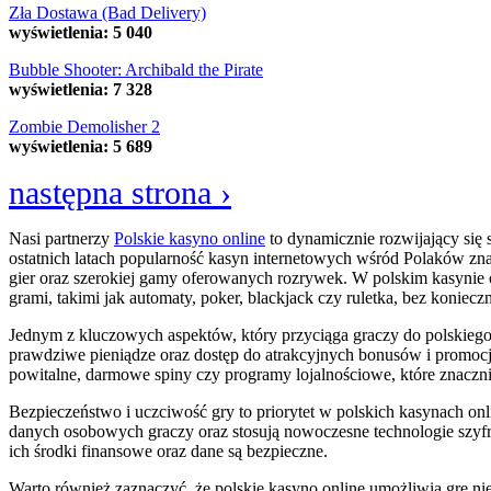
Zła Dostawa (Bad Delivery)
wyświetlenia: 5 040
Bubble Shooter: Archibald the Pirate
wyświetlenia: 7 328
Zombie Demolisher 2
wyświetlenia: 5 689
następna strona ›
Nasi partnerzy
Polskie kasyno online
to dynamicznie rozwijający si
ostatnich latach popularność kasyn internetowych wśród Polaków zna
gier oraz szerokiej gamy oferowanych rozrywek. W polskim kasynie 
grami, takimi jak automaty, poker, blackjack czy ruletka, bez konie
Jednym z kluczowych aspektów, który przyciąga graczy do polskiego 
prawdziwe pieniądze oraz dostęp do atrakcyjnych bonusów i promocj
powitalne, darmowe spiny czy programy lojalnościowe, które znaczn
Bezpieczeństwo i uczciwość gry to priorytet w polskich kasynach on
danych osobowych graczy oraz stosują nowoczesne technologie szyf
ich środki finansowe oraz dane są bezpieczne.
Warto również zaznaczyć, że polskie kasyno online umożliwia grę nie