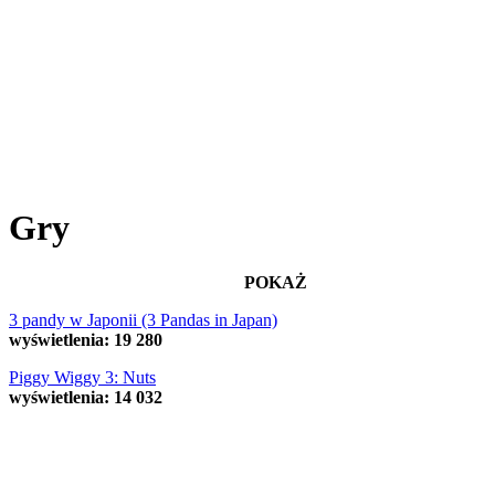
Gry
POKAŻ
3 pandy w Japonii (3 Pandas in Japan)
wyświetlenia: 19 280
Piggy Wiggy 3: Nuts
wyświetlenia: 14 032