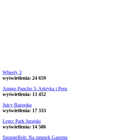
Wheely 3
wyświetlenia: 24 659
Amigo Pancho 5: Arktyka i Peru
wyświetlenia: 13 452
Juicy Bazooka
wyświetlenia: 17 333
Lego: Park Jurajski
wyświetlenia: 14 586
SpongeBob: Na ratunek Garemu