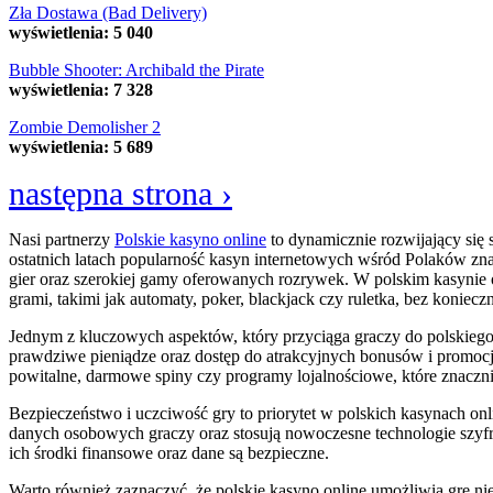
Zła Dostawa (Bad Delivery)
wyświetlenia: 5 040
Bubble Shooter: Archibald the Pirate
wyświetlenia: 7 328
Zombie Demolisher 2
wyświetlenia: 5 689
następna strona ›
Nasi partnerzy
Polskie kasyno online
to dynamicznie rozwijający si
ostatnich latach popularność kasyn internetowych wśród Polaków zna
gier oraz szerokiej gamy oferowanych rozrywek. W polskim kasynie 
grami, takimi jak automaty, poker, blackjack czy ruletka, bez konie
Jednym z kluczowych aspektów, który przyciąga graczy do polskiego 
prawdziwe pieniądze oraz dostęp do atrakcyjnych bonusów i promocj
powitalne, darmowe spiny czy programy lojalnościowe, które znaczn
Bezpieczeństwo i uczciwość gry to priorytet w polskich kasynach on
danych osobowych graczy oraz stosują nowoczesne technologie szyf
ich środki finansowe oraz dane są bezpieczne.
Warto również zaznaczyć, że polskie kasyno online umożliwia grę nie