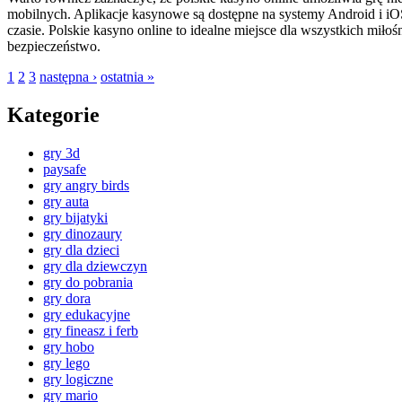
mobilnych. Aplikacje kasynowe są dostępne na systemy Android i i
czasie. Polskie kasyno online to idealne miejsce dla wszystkich miło
bezpieczeństwo.
1
2
3
następna ›
ostatnia »
Kategorie
gry 3d
paysafe
gry angry birds
gry auta
gry bijatyki
gry dinozaury
gry dla dzieci
gry dla dziewczyn
gry do pobrania
gry dora
gry edukacyjne
gry fineasz i ferb
gry hobo
gry lego
gry logiczne
gry mario