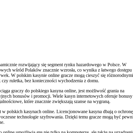
amicznie rozwijający się segment rynku hazardowego w Polsce. W
etowych wśród Polaków znacznie wzrosła, co wynika z łatwego dostępu
ywek. W polskim kasynie online gracze mogą cieszyć się różnorodnym
ck czy ruletka, bez konieczności wychodzenia z domu.
iąga graczy do polskiego kasyna online, jest możliwość grania na
yjnych bonusów i promocji. Wiele kasyn internetowych oferuje bonusy
alnościowe, które znacznie zwiększają szanse na wygraną.
et w polskich kasynach online. Licencjonowane kasyna dbają o ochronę
oczesne technologie szyfrowania. Dzięki temu gracze mogą być pewni
ne.
 online umożliwia grę nie tylko na komputerze, ale także na urządzen