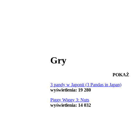
Gry
POKAŻ
3 pandy w Japonii (3 Pandas in Japan)
wyświetlenia: 19 280
Piggy Wiggy 3: Nuts
wyświetlenia: 14 032