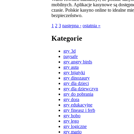
mobilnych. Aplikacje kasynowe są dostępn
czasie. Polskie kasyno online to idealne m
bezpieczeństwo.
1
2
3
następna ›
ostatnia »
Kategorie
gry 3d
paysafe
gry angry birds
gry auta
gry bijatyki
gry dinozaury
gry dla dzieci
gry dla dziewczyn
gry do pobrania
gry dora
gry edukacyjne
gry fineasz i ferb
gry hobo
gry lego
gry logiczne
gry mario