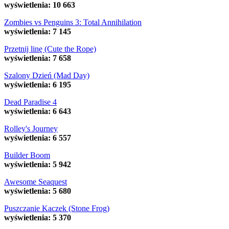
wyświetlenia: 10 663
Zombies vs Penguins 3: Total Annihilation
wyświetlenia: 7 145
Przetnij linę (Cute the Rope)
wyświetlenia: 7 658
Szalony Dzień (Mad Day)
wyświetlenia: 6 195
Dead Paradise 4
wyświetlenia: 6 643
Rolley's Journey
wyświetlenia: 6 557
Builder Boom
wyświetlenia: 5 942
Awesome Seaquest
wyświetlenia: 5 680
Puszczanie Kaczek (Stone Frog)
wyświetlenia: 5 370