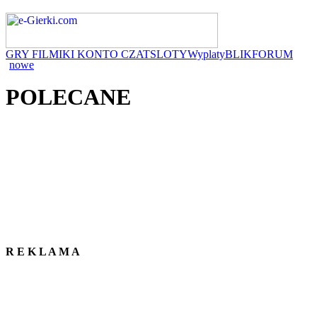
GRY
FILMIKI
KONTO
CZAT
SLOTY
Wyplaty
BLIK
FORUM
nowe
POLECANE
R E K L A M A