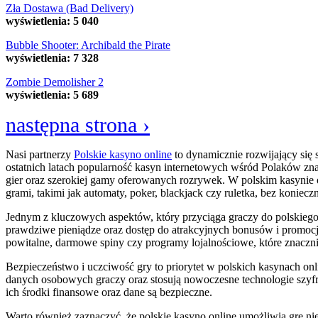
Zła Dostawa (Bad Delivery)
wyświetlenia: 5 040
Bubble Shooter: Archibald the Pirate
wyświetlenia: 7 328
Zombie Demolisher 2
wyświetlenia: 5 689
następna strona ›
Nasi partnerzy
Polskie kasyno online
to dynamicznie rozwijający si
ostatnich latach popularność kasyn internetowych wśród Polaków zna
gier oraz szerokiej gamy oferowanych rozrywek. W polskim kasynie 
grami, takimi jak automaty, poker, blackjack czy ruletka, bez konie
Jednym z kluczowych aspektów, który przyciąga graczy do polskiego 
prawdziwe pieniądze oraz dostęp do atrakcyjnych bonusów i promocj
powitalne, darmowe spiny czy programy lojalnościowe, które znaczn
Bezpieczeństwo i uczciwość gry to priorytet w polskich kasynach on
danych osobowych graczy oraz stosują nowoczesne technologie szyf
ich środki finansowe oraz dane są bezpieczne.
Warto również zaznaczyć, że polskie kasyno online umożliwia grę nie