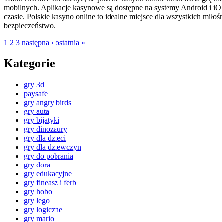
mobilnych. Aplikacje kasynowe są dostępne na systemy Android i i
czasie. Polskie kasyno online to idealne miejsce dla wszystkich miło
bezpieczeństwo.
1
2
3
następna ›
ostatnia »
Kategorie
gry 3d
paysafe
gry angry birds
gry auta
gry bijatyki
gry dinozaury
gry dla dzieci
gry dla dziewczyn
gry do pobrania
gry dora
gry edukacyjne
gry fineasz i ferb
gry hobo
gry lego
gry logiczne
gry mario