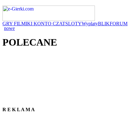
GRY
FILMIKI
KONTO
CZAT
SLOTY
Wyplaty
BLIK
FORUM
nowe
POLECANE
R E K L A M A