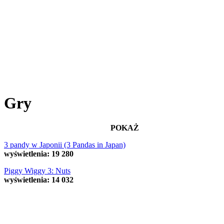
Gry
POKAŻ
3 pandy w Japonii (3 Pandas in Japan)
wyświetlenia: 19 280
Piggy Wiggy 3: Nuts
wyświetlenia: 14 032