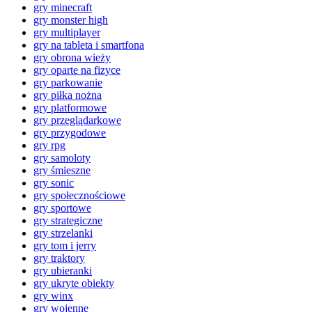
gry minecraft
gry monster high
gry multiplayer
gry na tableta i smartfona
gry obrona wieży
gry oparte na fizyce
gry parkowanie
gry piłka nożna
gry platformowe
gry przeglądarkowe
gry przygodowe
gry rpg
gry samoloty
gry śmieszne
gry sonic
gry społecznościowe
gry sportowe
gry strategiczne
gry strzelanki
gry tom i jerry
gry traktory
gry ubieranki
gry ukryte obiekty
gry winx
gry wojenne