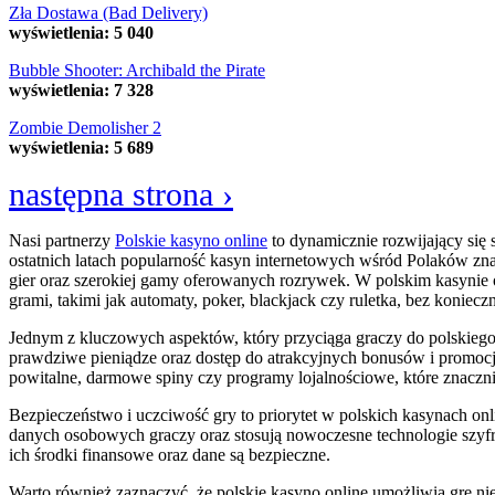
Zła Dostawa (Bad Delivery)
wyświetlenia: 5 040
Bubble Shooter: Archibald the Pirate
wyświetlenia: 7 328
Zombie Demolisher 2
wyświetlenia: 5 689
następna strona ›
Nasi partnerzy
Polskie kasyno online
to dynamicznie rozwijający si
ostatnich latach popularność kasyn internetowych wśród Polaków zna
gier oraz szerokiej gamy oferowanych rozrywek. W polskim kasynie 
grami, takimi jak automaty, poker, blackjack czy ruletka, bez konie
Jednym z kluczowych aspektów, który przyciąga graczy do polskiego 
prawdziwe pieniądze oraz dostęp do atrakcyjnych bonusów i promocj
powitalne, darmowe spiny czy programy lojalnościowe, które znaczn
Bezpieczeństwo i uczciwość gry to priorytet w polskich kasynach on
danych osobowych graczy oraz stosują nowoczesne technologie szyf
ich środki finansowe oraz dane są bezpieczne.
Warto również zaznaczyć, że polskie kasyno online umożliwia grę nie