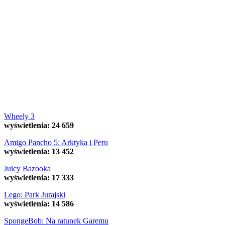
Wheely 3
wyświetlenia: 24 659
Amigo Pancho 5: Arktyka i Peru
wyświetlenia: 13 452
Juicy Bazooka
wyświetlenia: 17 333
Lego: Park Jurajski
wyświetlenia: 14 586
SpongeBob: Na ratunek Garemu