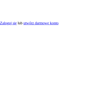
Zaloguj się
lub
utwórz darmowe konto