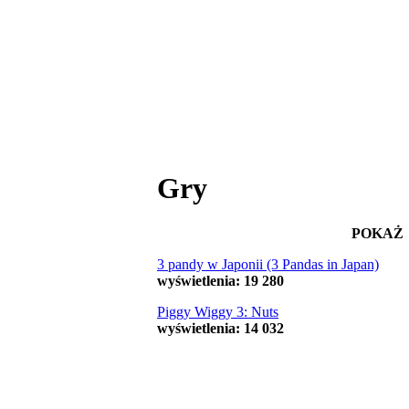
Gry
POKAŻ
3 pandy w Japonii (3 Pandas in Japan)
wyświetlenia: 19 280
Piggy Wiggy 3: Nuts
wyświetlenia: 14 032