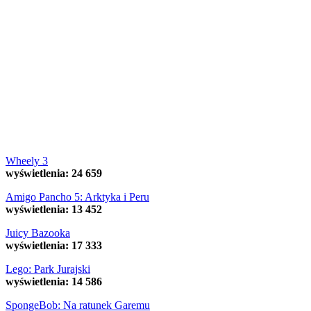
Wheely 3
wyświetlenia: 24 659
Amigo Pancho 5: Arktyka i Peru
wyświetlenia: 13 452
Juicy Bazooka
wyświetlenia: 17 333
Lego: Park Jurajski
wyświetlenia: 14 586
SpongeBob: Na ratunek Garemu