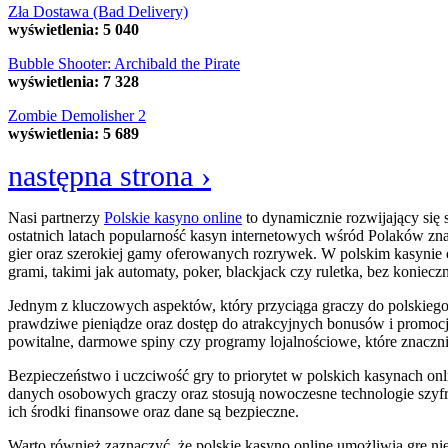
Zła Dostawa (Bad Delivery)
wyświetlenia: 5 040
Bubble Shooter: Archibald the Pirate
wyświetlenia: 7 328
Zombie Demolisher 2
wyświetlenia: 5 689
następna strona ›
Nasi partnerzy
Polskie kasyno online
to dynamicznie rozwijający si
ostatnich latach popularność kasyn internetowych wśród Polaków zna
gier oraz szerokiej gamy oferowanych rozrywek. W polskim kasynie 
grami, takimi jak automaty, poker, blackjack czy ruletka, bez konie
Jednym z kluczowych aspektów, który przyciąga graczy do polskiego 
prawdziwe pieniądze oraz dostęp do atrakcyjnych bonusów i promocj
powitalne, darmowe spiny czy programy lojalnościowe, które znaczn
Bezpieczeństwo i uczciwość gry to priorytet w polskich kasynach on
danych osobowych graczy oraz stosują nowoczesne technologie szyf
ich środki finansowe oraz dane są bezpieczne.
Warto również zaznaczyć, że polskie kasyno online umożliwia grę nie