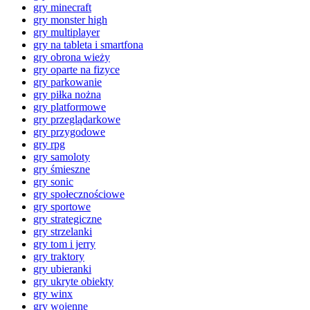
gry minecraft
gry monster high
gry multiplayer
gry na tableta i smartfona
gry obrona wieży
gry oparte na fizyce
gry parkowanie
gry piłka nożna
gry platformowe
gry przeglądarkowe
gry przygodowe
gry rpg
gry samoloty
gry śmieszne
gry sonic
gry społecznościowe
gry sportowe
gry strategiczne
gry strzelanki
gry tom i jerry
gry traktory
gry ubieranki
gry ukryte obiekty
gry winx
gry wojenne