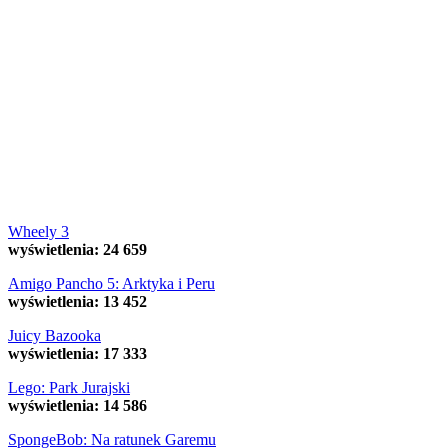
Wheely 3
wyświetlenia: 24 659
Amigo Pancho 5: Arktyka i Peru
wyświetlenia: 13 452
Juicy Bazooka
wyświetlenia: 17 333
Lego: Park Jurajski
wyświetlenia: 14 586
SpongeBob: Na ratunek Garemu