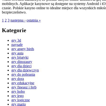
mobilnych. Aplikacje kasynowe są dostępne na systemy Android i i
czasie. Polskie kasyno online to idealne miejsce dla wszystkich miło
bezpieczeństwo.
1
2
3
następna ›
ostatnia »
Kategorie
gry 3d
paysafe
gry angry birds
gry auta
gry bijatyki
gry dinozaury
gry dla dzieci
gry dla dziewczyn
gry do pobrania
gry dora
gry edukacyjne
gry fineasz i ferb
gry hobo
gry lego
gry logiczne
gry mario