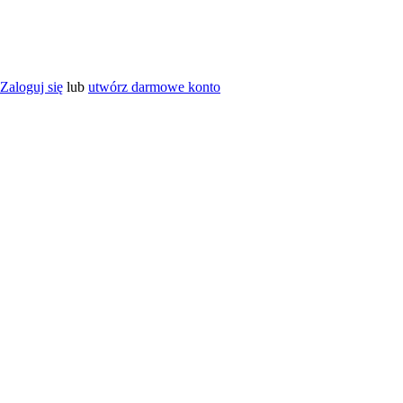
Zaloguj się
lub
utwórz darmowe konto