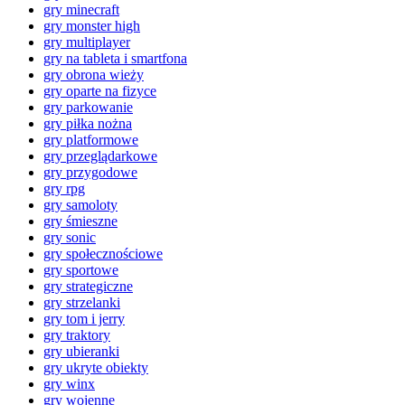
gry minecraft
gry monster high
gry multiplayer
gry na tableta i smartfona
gry obrona wieży
gry oparte na fizyce
gry parkowanie
gry piłka nożna
gry platformowe
gry przeglądarkowe
gry przygodowe
gry rpg
gry samoloty
gry śmieszne
gry sonic
gry społecznościowe
gry sportowe
gry strategiczne
gry strzelanki
gry tom i jerry
gry traktory
gry ubieranki
gry ukryte obiekty
gry winx
gry wojenne