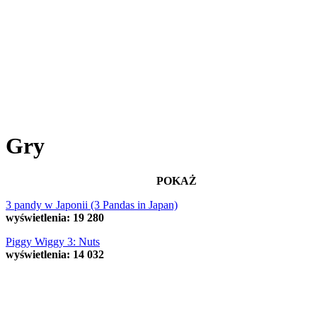
Gry
POKAŻ
3 pandy w Japonii (3 Pandas in Japan)
wyświetlenia: 19 280
Piggy Wiggy 3: Nuts
wyświetlenia: 14 032