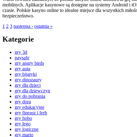
mobilnych. Aplikacje kasynowe są dostępne na systemy Android i i
czasie. Polskie kasyno online to idealne miejsce dla wszystkich miło
bezpieczeństwo.
1
2
3
następna ›
ostatnia »
Kategorie
gry 3d
paysafe
gry angry birds
gry auta
gry bijatyki
gry dinozaury
gry dla dzieci
gry dla dziewczyn
gry do pobrania
gry dora
gry edukacyjne
gry fineasz i ferb
gry hobo
gry lego
gry logiczne
gry mario