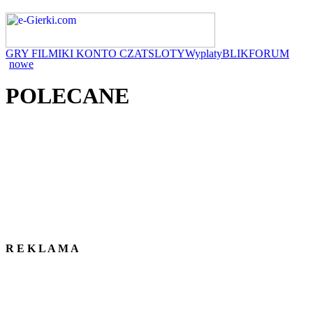
GRY
FILMIKI
KONTO
CZAT
SLOTY
Wyplaty
BLIK
FORUM
nowe
POLECANE
R E K L A M A