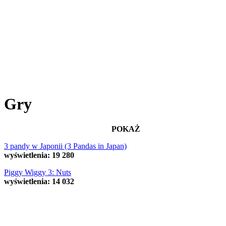
Gry
POKAŻ
3 pandy w Japonii (3 Pandas in Japan)
wyświetlenia: 19 280
Piggy Wiggy 3: Nuts
wyświetlenia: 14 032