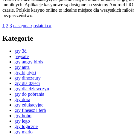
mobilnych. Aplikacje kasynowe są dostępne na systemy Android i i
czasie. Polskie kasyno online to idealne miejsce dla wszystkich miło
bezpieczeństwo.
1
2
3
następna ›
ostatnia »
Kategorie
gry 3d
paysafe
gry angry birds
gry auta
gry bijatyki
gry dinozaury
gry dla dzieci
gry dla dziewczyn
gry do pobrania
gry dora
gry edukacyjne
gry fineasz i ferb
gry hobo
gry lego
gry logiczne
gry mario