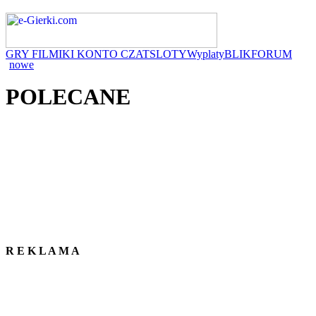
GRY
FILMIKI
KONTO
CZAT
SLOTY
Wyplaty
BLIK
FORUM
nowe
POLECANE
R E K L A M A