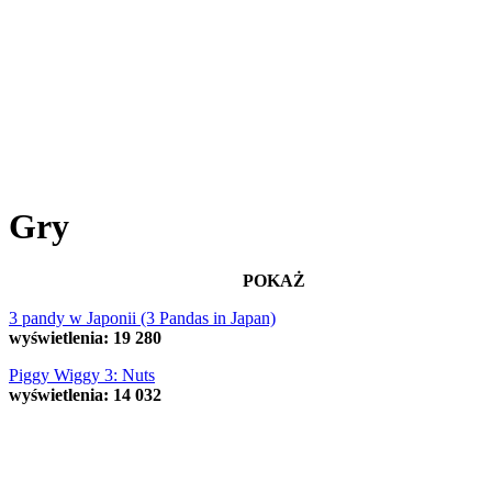
Gry
POKAŻ
3 pandy w Japonii (3 Pandas in Japan)
wyświetlenia: 19 280
Piggy Wiggy 3: Nuts
wyświetlenia: 14 032