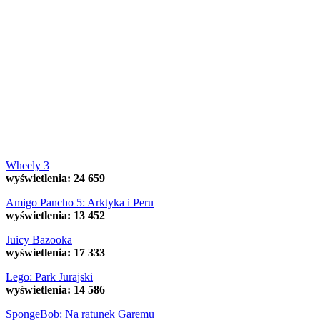
Wheely 3
wyświetlenia: 24 659
Amigo Pancho 5: Arktyka i Peru
wyświetlenia: 13 452
Juicy Bazooka
wyświetlenia: 17 333
Lego: Park Jurajski
wyświetlenia: 14 586
SpongeBob: Na ratunek Garemu