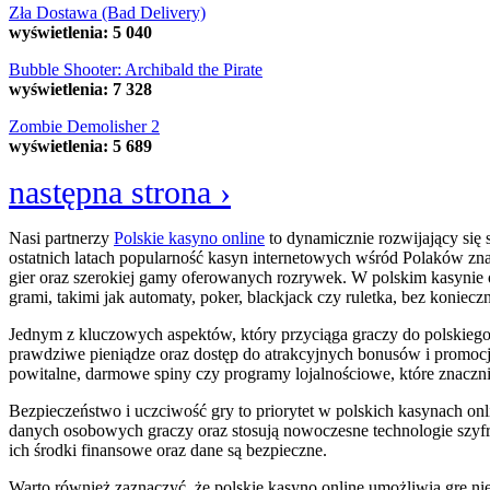
Zła Dostawa (Bad Delivery)
wyświetlenia: 5 040
Bubble Shooter: Archibald the Pirate
wyświetlenia: 7 328
Zombie Demolisher 2
wyświetlenia: 5 689
następna strona ›
Nasi partnerzy
Polskie kasyno online
to dynamicznie rozwijający si
ostatnich latach popularność kasyn internetowych wśród Polaków zna
gier oraz szerokiej gamy oferowanych rozrywek. W polskim kasynie 
grami, takimi jak automaty, poker, blackjack czy ruletka, bez konie
Jednym z kluczowych aspektów, który przyciąga graczy do polskiego 
prawdziwe pieniądze oraz dostęp do atrakcyjnych bonusów i promocj
powitalne, darmowe spiny czy programy lojalnościowe, które znaczn
Bezpieczeństwo i uczciwość gry to priorytet w polskich kasynach on
danych osobowych graczy oraz stosują nowoczesne technologie szyf
ich środki finansowe oraz dane są bezpieczne.
Warto również zaznaczyć, że polskie kasyno online umożliwia grę nie