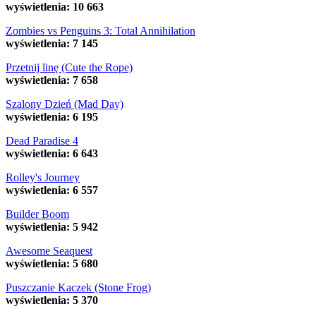
wyświetlenia: 10 663
Zombies vs Penguins 3: Total Annihilation
wyświetlenia: 7 145
Przetnij linę (Cute the Rope)
wyświetlenia: 7 658
Szalony Dzień (Mad Day)
wyświetlenia: 6 195
Dead Paradise 4
wyświetlenia: 6 643
Rolley's Journey
wyświetlenia: 6 557
Builder Boom
wyświetlenia: 5 942
Awesome Seaquest
wyświetlenia: 5 680
Puszczanie Kaczek (Stone Frog)
wyświetlenia: 5 370