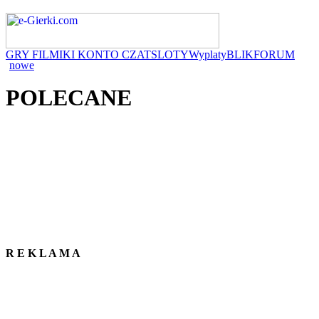
GRY
FILMIKI
KONTO
CZAT
SLOTY
Wyplaty
BLIK
FORUM
nowe
POLECANE
R E K L A M A