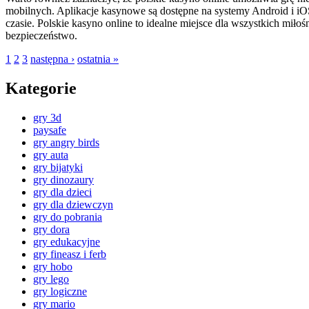
mobilnych. Aplikacje kasynowe są dostępne na systemy Android i i
czasie. Polskie kasyno online to idealne miejsce dla wszystkich miło
bezpieczeństwo.
1
2
3
następna ›
ostatnia »
Kategorie
gry 3d
paysafe
gry angry birds
gry auta
gry bijatyki
gry dinozaury
gry dla dzieci
gry dla dziewczyn
gry do pobrania
gry dora
gry edukacyjne
gry fineasz i ferb
gry hobo
gry lego
gry logiczne
gry mario