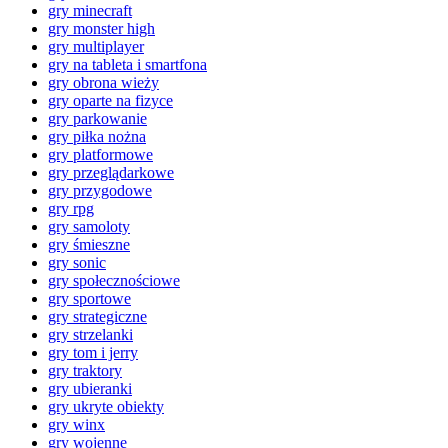
gry minecraft
gry monster high
gry multiplayer
gry na tableta i smartfona
gry obrona wieży
gry oparte na fizyce
gry parkowanie
gry piłka nożna
gry platformowe
gry przeglądarkowe
gry przygodowe
gry rpg
gry samoloty
gry śmieszne
gry sonic
gry społecznościowe
gry sportowe
gry strategiczne
gry strzelanki
gry tom i jerry
gry traktory
gry ubieranki
gry ukryte obiekty
gry winx
gry wojenne