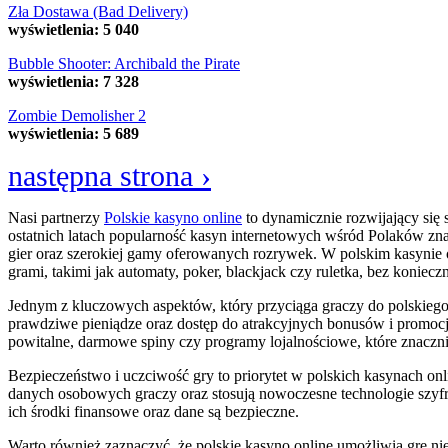
Zła Dostawa (Bad Delivery)
wyświetlenia: 5 040
Bubble Shooter: Archibald the Pirate
wyświetlenia: 7 328
Zombie Demolisher 2
wyświetlenia: 5 689
następna strona ›
Nasi partnerzy
Polskie kasyno online
to dynamicznie rozwijający si
ostatnich latach popularność kasyn internetowych wśród Polaków zna
gier oraz szerokiej gamy oferowanych rozrywek. W polskim kasynie 
grami, takimi jak automaty, poker, blackjack czy ruletka, bez konie
Jednym z kluczowych aspektów, który przyciąga graczy do polskiego 
prawdziwe pieniądze oraz dostęp do atrakcyjnych bonusów i promocj
powitalne, darmowe spiny czy programy lojalnościowe, które znaczn
Bezpieczeństwo i uczciwość gry to priorytet w polskich kasynach on
danych osobowych graczy oraz stosują nowoczesne technologie szyf
ich środki finansowe oraz dane są bezpieczne.
Warto również zaznaczyć, że polskie kasyno online umożliwia grę nie