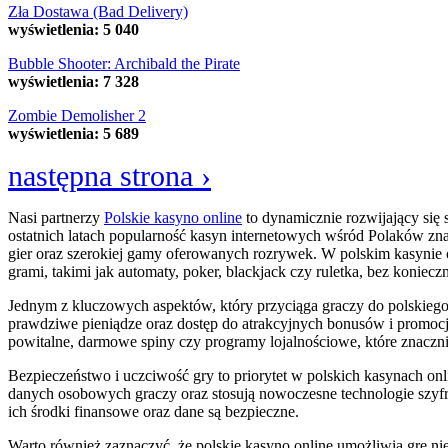
Zła Dostawa (Bad Delivery)
wyświetlenia: 5 040
Bubble Shooter: Archibald the Pirate
wyświetlenia: 7 328
Zombie Demolisher 2
wyświetlenia: 5 689
następna strona ›
Nasi partnerzy
Polskie kasyno online
to dynamicznie rozwijający si
ostatnich latach popularność kasyn internetowych wśród Polaków zna
gier oraz szerokiej gamy oferowanych rozrywek. W polskim kasynie 
grami, takimi jak automaty, poker, blackjack czy ruletka, bez konie
Jednym z kluczowych aspektów, który przyciąga graczy do polskiego 
prawdziwe pieniądze oraz dostęp do atrakcyjnych bonusów i promocj
powitalne, darmowe spiny czy programy lojalnościowe, które znaczn
Bezpieczeństwo i uczciwość gry to priorytet w polskich kasynach on
danych osobowych graczy oraz stosują nowoczesne technologie szyf
ich środki finansowe oraz dane są bezpieczne.
Warto również zaznaczyć, że polskie kasyno online umożliwia grę nie