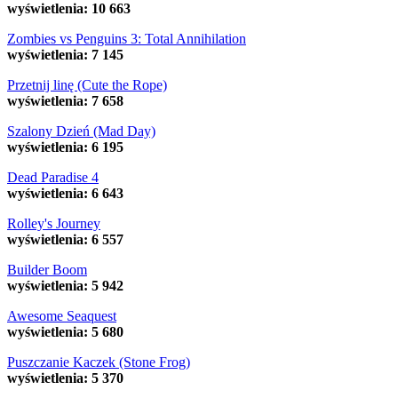
wyświetlenia: 10 663
Zombies vs Penguins 3: Total Annihilation
wyświetlenia: 7 145
Przetnij linę (Cute the Rope)
wyświetlenia: 7 658
Szalony Dzień (Mad Day)
wyświetlenia: 6 195
Dead Paradise 4
wyświetlenia: 6 643
Rolley's Journey
wyświetlenia: 6 557
Builder Boom
wyświetlenia: 5 942
Awesome Seaquest
wyświetlenia: 5 680
Puszczanie Kaczek (Stone Frog)
wyświetlenia: 5 370