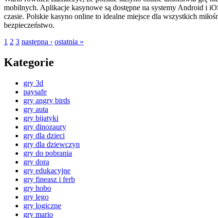
mobilnych. Aplikacje kasynowe są dostępne na systemy Android i i
czasie. Polskie kasyno online to idealne miejsce dla wszystkich miło
bezpieczeństwo.
1
2
3
następna ›
ostatnia »
Kategorie
gry 3d
paysafe
gry angry birds
gry auta
gry bijatyki
gry dinozaury
gry dla dzieci
gry dla dziewczyn
gry do pobrania
gry dora
gry edukacyjne
gry fineasz i ferb
gry hobo
gry lego
gry logiczne
gry mario