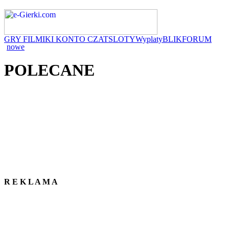
GRY
FILMIKI
KONTO
CZAT
SLOTY
Wyplaty
BLIK
FORUM
nowe
POLECANE
R E K L A M A