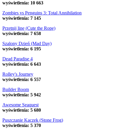
wyświetlenia: 10 663
Zombies vs Penguins 3: Total Annihilation
wyświetlenia: 7 145
Przetnij linę (Cute the Rope)
wyświetlenia: 7 658
Szalony Dzień (Mad Day)
wyświetlenia: 6 195
Dead Paradise 4
wyświetlenia: 6 643
Rolley's Journey
wyświetlenia: 6 557
Builder Boom
wyświetlenia: 5 942
Awesome Seaquest
wyświetlenia: 5 680
Puszczanie Kaczek (Stone Frog)
wyświetlenia: 5 370