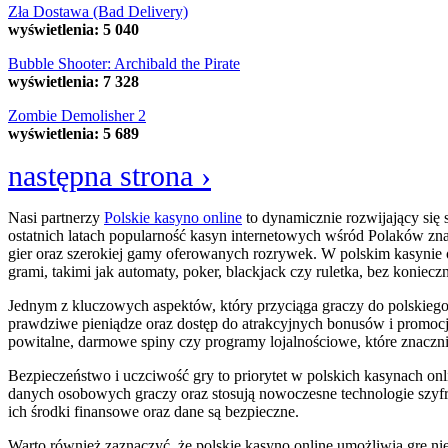
Zła Dostawa (Bad Delivery)
wyświetlenia: 5 040
Bubble Shooter: Archibald the Pirate
wyświetlenia: 7 328
Zombie Demolisher 2
wyświetlenia: 5 689
następna strona ›
Nasi partnerzy
Polskie kasyno online
to dynamicznie rozwijający si
ostatnich latach popularność kasyn internetowych wśród Polaków zna
gier oraz szerokiej gamy oferowanych rozrywek. W polskim kasynie 
grami, takimi jak automaty, poker, blackjack czy ruletka, bez konie
Jednym z kluczowych aspektów, który przyciąga graczy do polskiego 
prawdziwe pieniądze oraz dostęp do atrakcyjnych bonusów i promocj
powitalne, darmowe spiny czy programy lojalnościowe, które znaczn
Bezpieczeństwo i uczciwość gry to priorytet w polskich kasynach on
danych osobowych graczy oraz stosują nowoczesne technologie szyf
ich środki finansowe oraz dane są bezpieczne.
Warto również zaznaczyć, że polskie kasyno online umożliwia grę nie