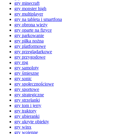
gry minecraft
gry monster high
gry multiplayer
gry na tableta i smartfona
gry obrona wieży
gry oparte na fizyce
gry parkowanie
gry piłka nożna
gry platformowe
gry przeglądarkowe
gry przygodowe
gry rpg
gry samoloty
gry śmieszne
gry sonic
gry społecznościowe
gry sportowe
gry strategiczne
gry strzelanki
gry tom i jerry
gry traktory
gry ubieranki
gry ukryte obiekty
gry winx
gry wojenne