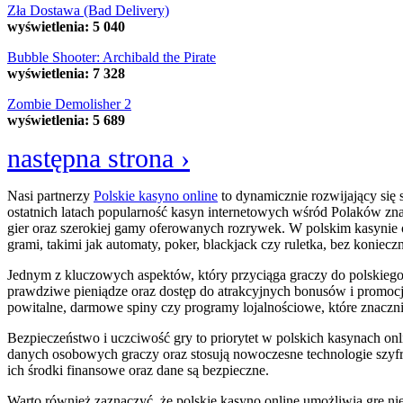
Zła Dostawa (Bad Delivery)
wyświetlenia: 5 040
Bubble Shooter: Archibald the Pirate
wyświetlenia: 7 328
Zombie Demolisher 2
wyświetlenia: 5 689
następna strona ›
Nasi partnerzy
Polskie kasyno online
to dynamicznie rozwijający si
ostatnich latach popularność kasyn internetowych wśród Polaków zna
gier oraz szerokiej gamy oferowanych rozrywek. W polskim kasynie 
grami, takimi jak automaty, poker, blackjack czy ruletka, bez konie
Jednym z kluczowych aspektów, który przyciąga graczy do polskiego 
prawdziwe pieniądze oraz dostęp do atrakcyjnych bonusów i promocj
powitalne, darmowe spiny czy programy lojalnościowe, które znaczn
Bezpieczeństwo i uczciwość gry to priorytet w polskich kasynach on
danych osobowych graczy oraz stosują nowoczesne technologie szyf
ich środki finansowe oraz dane są bezpieczne.
Warto również zaznaczyć, że polskie kasyno online umożliwia grę nie