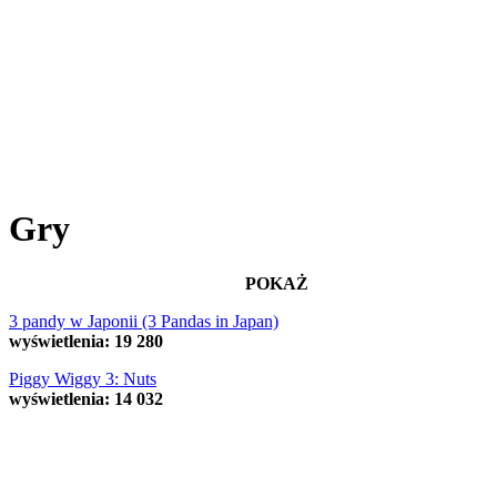
Gry
POKAŻ
3 pandy w Japonii (3 Pandas in Japan)
wyświetlenia: 19 280
Piggy Wiggy 3: Nuts
wyświetlenia: 14 032