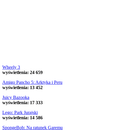
Wheely 3
wyświetlenia: 24 659
Amigo Pancho 5: Arktyka i Peru
wyświetlenia: 13 452
Juicy Bazooka
wyświetlenia: 17 333
Lego: Park Jurajski
wyświetlenia: 14 586
SpongeBob: Na ratunek Garemu