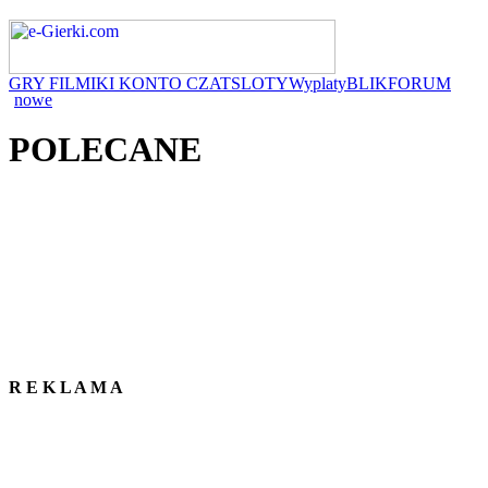
GRY
FILMIKI
KONTO
CZAT
SLOTY
Wyplaty
BLIK
FORUM
nowe
POLECANE
R E K L A M A