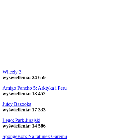
Wheely 3
wyświetlenia: 24 659
Amigo Pancho 5: Arktyka i Peru
wyświetlenia: 13 452
Juicy Bazooka
wyświetlenia: 17 333
Lego: Park Jurajski
wyświetlenia: 14 586
SpongeBob: Na ratunek Garemu