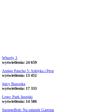
Wheely 3
wyświetlenia: 24 659
Amigo Pancho 5: Arktyka i Peru
wyświetlenia: 13 452
Juicy Bazooka
wyświetlenia: 17 333
Lego: Park Jurajski
wyświetlenia: 14 586
SpongeBob: Na ratunek Garemu