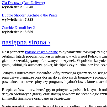
Zła Dostawa (Bad Delivery)
wyświetlenia: 5 040
Bubble Shooter: Archibald the Pirate
wyświetlenia: 7 328
Zombie Demolisher 2
wyświetlenia: 5 689
następna strona ›
Nasi partnerzy
Polskie kasyno online
to dynamicznie rozwijający si
ostatnich latach popularność kasyn internetowych wśród Polaków zna
gier oraz szerokiej gamy oferowanych rozrywek. W polskim kasynie 
grami, takimi jak automaty, poker, blackjack czy ruletka, bez konie
Jednym z kluczowych aspektów, który przyciąga graczy do polskiego 
prawdziwe pieniądze oraz dostęp do atrakcyjnych bonusów i promocj
powitalne, darmowe spiny czy programy lojalnościowe, które znaczn
Bezpieczeństwo i uczciwość gry to priorytet w polskich kasynach on
danych osobowych graczy oraz stosują nowoczesne technologie szyf
ich środki finansowe oraz dane są bezpieczne.
Warto również zaznaczyć, że polskie kasyno online umożliwia grę nie