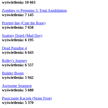
wyświetlenia: 10 663
Zombies vs Penguins 3: Total Annihilation
wyświetlenia: 7 145
Przetnij linę (Cute the Rope)
wyświetlenia: 7 658
Szalony Dzień (Mad Day)
wyświetlenia: 6 195
Dead Paradise 4
wyświetlenia: 6 643
Rolley's Journey
wyświetlenia: 6 557
Builder Boom
wyświetlenia: 5 942
Awesome Seaquest
wyświetlenia: 5 680
Puszczanie Kaczek (Stone Frog)
wyświetlenia: 5 370