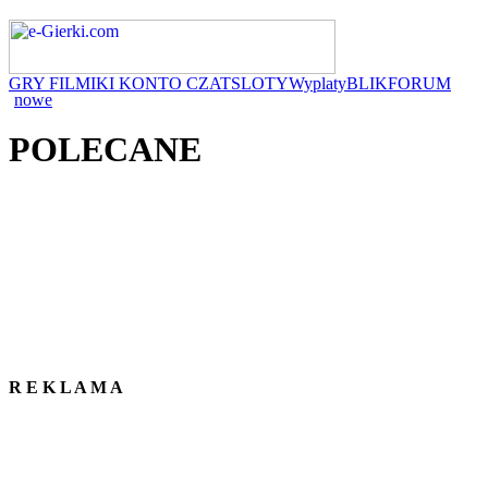
GRY
FILMIKI
KONTO
CZAT
SLOTY
Wyplaty
BLIK
FORUM
nowe
POLECANE
R E K L A M A