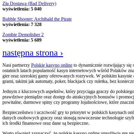
Zła Dostawa (Bad Delivery)
wyświetlenia: 5 040
Bubble Shooter: Archibald the Pirate
wyświetlenia: 7 328
Zombie Demolisher 2
wyświetlenia: 5 689
następna strona ›
Nasi partnerzy
Polskie kasyno online
to dynamicznie rozwijający si
ostatnich latach popularność kasyn internetowych wśród Polaków zna
gier oraz szerokiej gamy oferowanych rozrywek. W polskim kasynie 
grami, takimi jak automaty, poker, blackjack czy ruletka, bez konie
Jednym z kluczowych aspektów, który przyciąga graczy do polskiego 
prawdziwe pieniądze oraz dostęp do atrakcyjnych bonusów i promocj
powitalne, darmowe spiny czy programy lojalnościowe, które znaczn
Bezpieczeństwo i uczciwość gry to priorytet w polskich kasynach on
danych osobowych graczy oraz stosują nowoczesne technologie szyf
ich środki finansowe oraz dane są bezpieczne.
Warto również zaznaczyć, że polskie kasyno online umożliwia grę nie