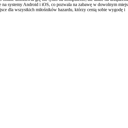
e na systemy Android i iOS, co pozwala na zabawę w dowolnym miejs
iejsce dla wszystkich miłośników hazardu, którzy cenią sobie wygodę i