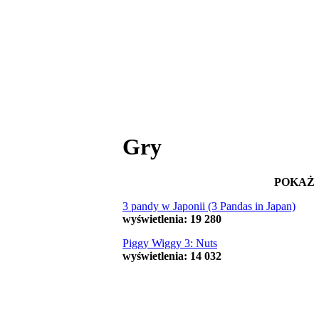
Gry
POKAŻ
3 pandy w Japonii (3 Pandas in Japan)
wyświetlenia: 19 280
Piggy Wiggy 3: Nuts
wyświetlenia: 14 032