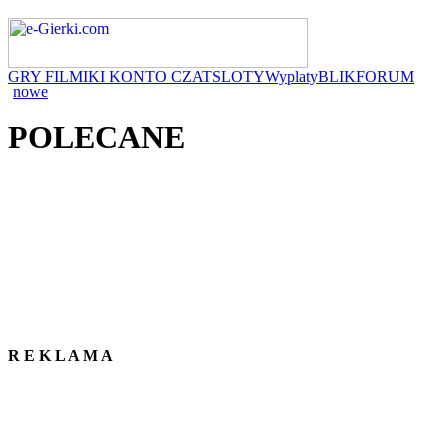
GRY
FILMIKI
KONTO
CZAT
SLOTY
Wyplaty
BLIK
FORUM
nowe
POLECANE
R E K L A M A