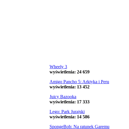
Wheely 3
wyświetlenia: 24 659
Amigo Pancho 5: Arktyka i Peru
wyświetlenia: 13 452
Juicy Bazooka
wyświetlenia: 17 333
Lego: Park Jurajski
wyświetlenia: 14 586
SpongeBob: Na ratunek Garemu