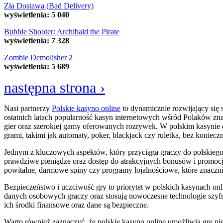
Zła Dostawa (Bad Delivery)
wyświetlenia: 5 040
Bubble Shooter: Archibald the Pirate
wyświetlenia: 7 328
Zombie Demolisher 2
wyświetlenia: 5 689
następna strona ›
Nasi partnerzy
Polskie kasyno online
to dynamicznie rozwijający si
ostatnich latach popularność kasyn internetowych wśród Polaków zna
gier oraz szerokiej gamy oferowanych rozrywek. W polskim kasynie 
grami, takimi jak automaty, poker, blackjack czy ruletka, bez konie
Jednym z kluczowych aspektów, który przyciąga graczy do polskiego 
prawdziwe pieniądze oraz dostęp do atrakcyjnych bonusów i promocj
powitalne, darmowe spiny czy programy lojalnościowe, które znaczn
Bezpieczeństwo i uczciwość gry to priorytet w polskich kasynach on
danych osobowych graczy oraz stosują nowoczesne technologie szyf
ich środki finansowe oraz dane są bezpieczne.
Warto również zaznaczyć, że polskie kasyno online umożliwia grę nie