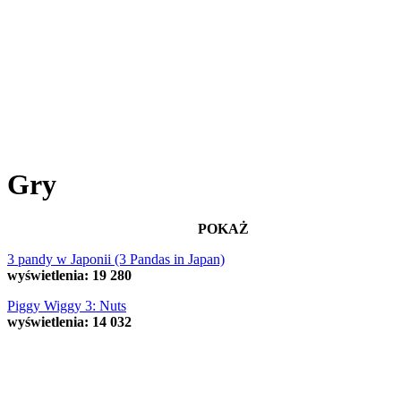
Gry
POKAŻ
3 pandy w Japonii (3 Pandas in Japan)
wyświetlenia: 19 280
Piggy Wiggy 3: Nuts
wyświetlenia: 14 032