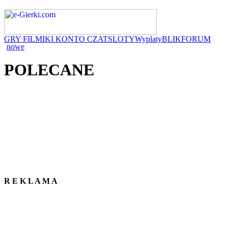
GRY
FILMIKI
KONTO
CZAT
SLOTY
Wyplaty
BLIK
FORUM
nowe
POLECANE
R E K L A M A