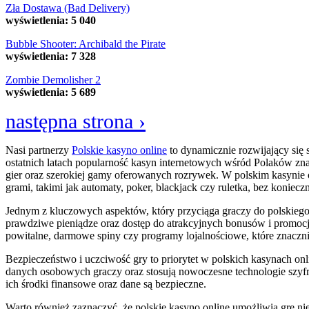
Zła Dostawa (Bad Delivery)
wyświetlenia: 5 040
Bubble Shooter: Archibald the Pirate
wyświetlenia: 7 328
Zombie Demolisher 2
wyświetlenia: 5 689
następna strona ›
Nasi partnerzy
Polskie kasyno online
to dynamicznie rozwijający si
ostatnich latach popularność kasyn internetowych wśród Polaków zna
gier oraz szerokiej gamy oferowanych rozrywek. W polskim kasynie 
grami, takimi jak automaty, poker, blackjack czy ruletka, bez konie
Jednym z kluczowych aspektów, który przyciąga graczy do polskiego 
prawdziwe pieniądze oraz dostęp do atrakcyjnych bonusów i promocj
powitalne, darmowe spiny czy programy lojalnościowe, które znaczn
Bezpieczeństwo i uczciwość gry to priorytet w polskich kasynach on
danych osobowych graczy oraz stosują nowoczesne technologie szyf
ich środki finansowe oraz dane są bezpieczne.
Warto również zaznaczyć, że polskie kasyno online umożliwia grę nie