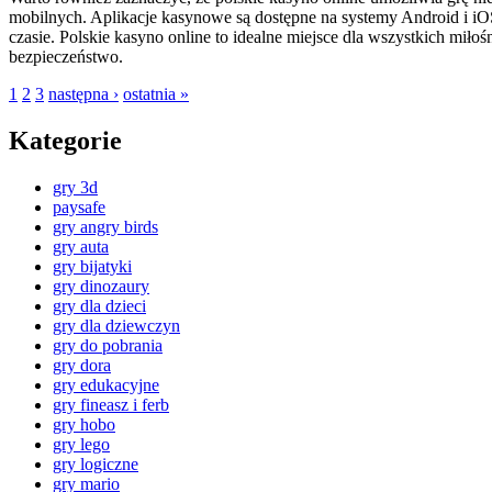
mobilnych. Aplikacje kasynowe są dostępne na systemy Android i i
czasie. Polskie kasyno online to idealne miejsce dla wszystkich miło
bezpieczeństwo.
1
2
3
następna ›
ostatnia »
Kategorie
gry 3d
paysafe
gry angry birds
gry auta
gry bijatyki
gry dinozaury
gry dla dzieci
gry dla dziewczyn
gry do pobrania
gry dora
gry edukacyjne
gry fineasz i ferb
gry hobo
gry lego
gry logiczne
gry mario