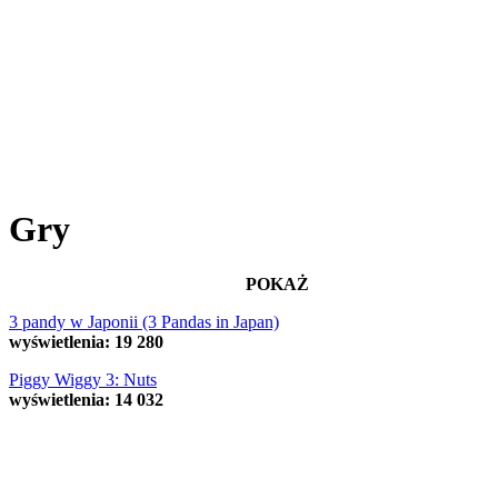
Gry
POKAŻ
3 pandy w Japonii (3 Pandas in Japan)
wyświetlenia: 19 280
Piggy Wiggy 3: Nuts
wyświetlenia: 14 032