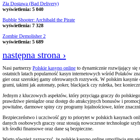
Zła Dostawa (Bad Delivery)
wyświetlenia: 5 040
Bubble Shooter: Archibald the Pirate
wyświetlenia: 7 328
Zombie Demolisher 2
wyświetlenia: 5 689
następna strona ›
Nasi partnerzy
Polskie kasyno online
to dynamicznie rozwijający si
ostatnich latach popularność kasyn internetowych wśród Polaków zna
gier oraz szerokiej gamy oferowanych rozrywek. W polskim kasynie 
grami, takimi jak automaty, poker, blackjack czy ruletka, bez konie
Jednym z kluczowych aspektów, który przyciąga graczy do polskiego 
prawdziwe pieniądze oraz dostęp do atrakcyjnych bonusów i promocj
powitalne, darmowe spiny czy programy lojalnościowe, które znaczn
Bezpieczeństwo i uczciwość gry to priorytet w polskich kasynach on
danych osobowych graczy oraz stosują nowoczesne technologie szyf
ich środki finansowe oraz dane są bezpieczne.
Warto również zaznaczyć, że polskie kasyno online umożliwia grę nie