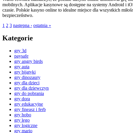
mobilnych. Aplikacje kasynowe są dostępne na systemy Android i i
czasie. Polskie kasyno online to idealne miejsce dla wszystkich miło
bezpieczeństwo.
1
2
3
następna ›
ostatnia »
Kategorie
gry 3d
paysafe
gry angry birds
gry auta
gry bijatyki
gry dinozaury
gry dla dzieci
gry dla dziewczyn
gry do pobrania
gry dora
gry edukacyjne
gry fineasz i ferb
gry hobo
gry lego
gry logiczne
gry mario