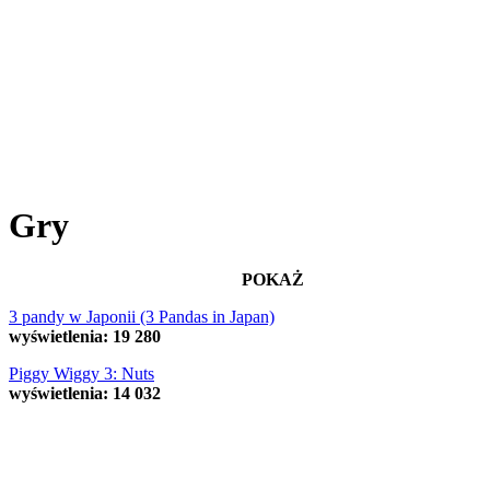
Gry
POKAŻ
3 pandy w Japonii (3 Pandas in Japan)
wyświetlenia: 19 280
Piggy Wiggy 3: Nuts
wyświetlenia: 14 032