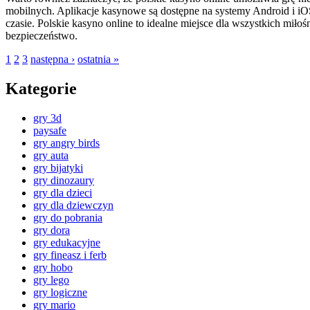
mobilnych. Aplikacje kasynowe są dostępne na systemy Android i i
czasie. Polskie kasyno online to idealne miejsce dla wszystkich miło
bezpieczeństwo.
1
2
3
następna ›
ostatnia »
Kategorie
gry 3d
paysafe
gry angry birds
gry auta
gry bijatyki
gry dinozaury
gry dla dzieci
gry dla dziewczyn
gry do pobrania
gry dora
gry edukacyjne
gry fineasz i ferb
gry hobo
gry lego
gry logiczne
gry mario