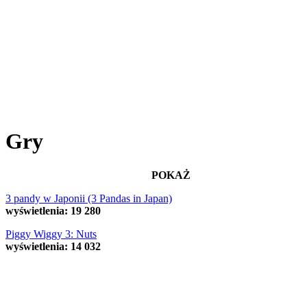
Gry
POKAŻ
3 pandy w Japonii (3 Pandas in Japan)
wyświetlenia: 19 280
Piggy Wiggy 3: Nuts
wyświetlenia: 14 032