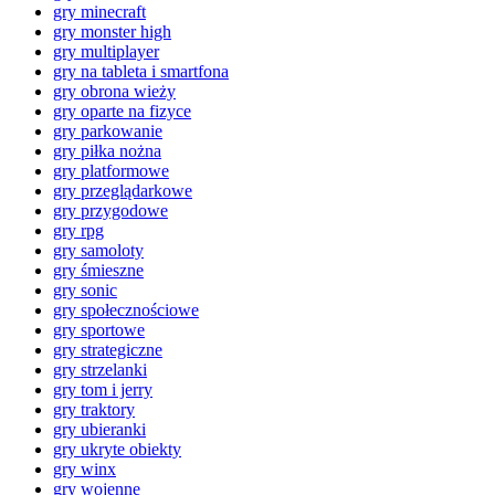
gry minecraft
gry monster high
gry multiplayer
gry na tableta i smartfona
gry obrona wieży
gry oparte na fizyce
gry parkowanie
gry piłka nożna
gry platformowe
gry przeglądarkowe
gry przygodowe
gry rpg
gry samoloty
gry śmieszne
gry sonic
gry społecznościowe
gry sportowe
gry strategiczne
gry strzelanki
gry tom i jerry
gry traktory
gry ubieranki
gry ukryte obiekty
gry winx
gry wojenne