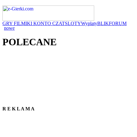
GRY
FILMIKI
KONTO
CZAT
SLOTY
Wyplaty
BLIK
FORUM
nowe
POLECANE
R E K L A M A