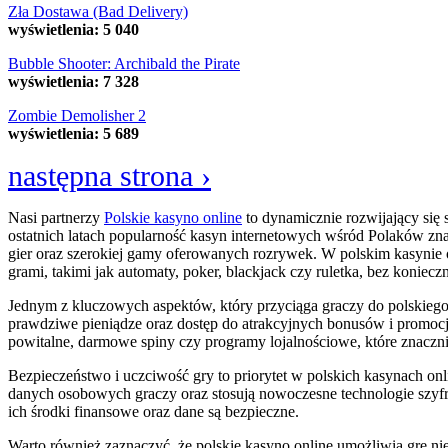
Zła Dostawa (Bad Delivery)
wyświetlenia: 5 040
Bubble Shooter: Archibald the Pirate
wyświetlenia: 7 328
Zombie Demolisher 2
wyświetlenia: 5 689
następna strona ›
Nasi partnerzy
Polskie kasyno online
to dynamicznie rozwijający si
ostatnich latach popularność kasyn internetowych wśród Polaków zna
gier oraz szerokiej gamy oferowanych rozrywek. W polskim kasynie 
grami, takimi jak automaty, poker, blackjack czy ruletka, bez konie
Jednym z kluczowych aspektów, który przyciąga graczy do polskiego 
prawdziwe pieniądze oraz dostęp do atrakcyjnych bonusów i promocj
powitalne, darmowe spiny czy programy lojalnościowe, które znaczn
Bezpieczeństwo i uczciwość gry to priorytet w polskich kasynach on
danych osobowych graczy oraz stosują nowoczesne technologie szyf
ich środki finansowe oraz dane są bezpieczne.
Warto również zaznaczyć, że polskie kasyno online umożliwia grę nie