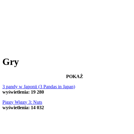
Gry
POKAŻ
3 pandy w Japonii (3 Pandas in Japan)
wyświetlenia: 19 280
Piggy Wiggy 3: Nuts
wyświetlenia: 14 032