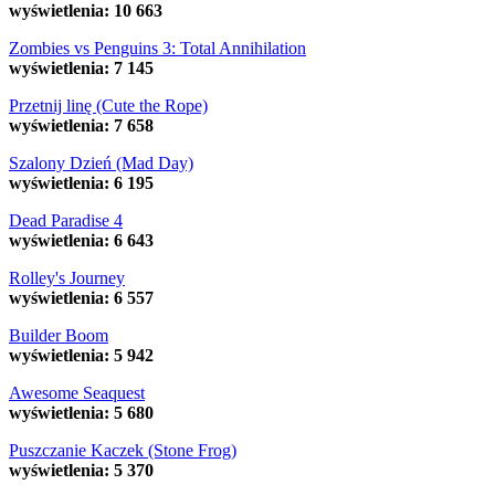
wyświetlenia: 10 663
Zombies vs Penguins 3: Total Annihilation
wyświetlenia: 7 145
Przetnij linę (Cute the Rope)
wyświetlenia: 7 658
Szalony Dzień (Mad Day)
wyświetlenia: 6 195
Dead Paradise 4
wyświetlenia: 6 643
Rolley's Journey
wyświetlenia: 6 557
Builder Boom
wyświetlenia: 5 942
Awesome Seaquest
wyświetlenia: 5 680
Puszczanie Kaczek (Stone Frog)
wyświetlenia: 5 370