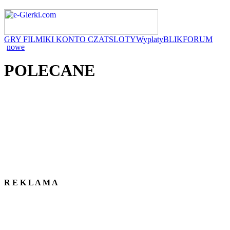
GRY
FILMIKI
KONTO
CZAT
SLOTY
Wyplaty
BLIK
FORUM
nowe
POLECANE
R E K L A M A