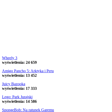
Wheely 3
wyświetlenia: 24 659
Amigo Pancho 5: Arktyka i Peru
wyświetlenia: 13 452
Juicy Bazooka
wyświetlenia: 17 333
Lego: Park Jurajski
wyświetlenia: 14 586
SpongeBob: Na ratunek Garemu