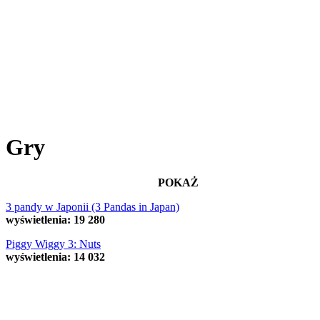
Gry
POKAŻ
3 pandy w Japonii (3 Pandas in Japan)
wyświetlenia: 19 280
Piggy Wiggy 3: Nuts
wyświetlenia: 14 032