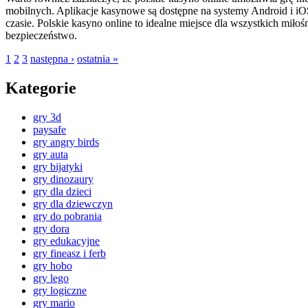
mobilnych. Aplikacje kasynowe są dostępne na systemy Android i i
czasie. Polskie kasyno online to idealne miejsce dla wszystkich miło
bezpieczeństwo.
1
2
3
następna ›
ostatnia »
Kategorie
gry 3d
paysafe
gry angry birds
gry auta
gry bijatyki
gry dinozaury
gry dla dzieci
gry dla dziewczyn
gry do pobrania
gry dora
gry edukacyjne
gry fineasz i ferb
gry hobo
gry lego
gry logiczne
gry mario