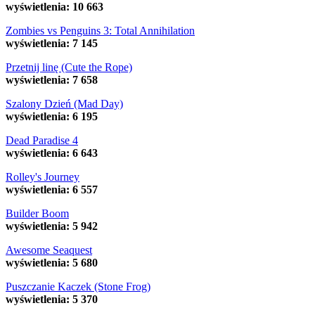
wyświetlenia: 10 663
Zombies vs Penguins 3: Total Annihilation
wyświetlenia: 7 145
Przetnij linę (Cute the Rope)
wyświetlenia: 7 658
Szalony Dzień (Mad Day)
wyświetlenia: 6 195
Dead Paradise 4
wyświetlenia: 6 643
Rolley's Journey
wyświetlenia: 6 557
Builder Boom
wyświetlenia: 5 942
Awesome Seaquest
wyświetlenia: 5 680
Puszczanie Kaczek (Stone Frog)
wyświetlenia: 5 370