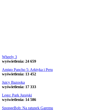
Wheely 3
wyświetlenia: 24 659
Amigo Pancho 5: Arktyka i Peru
wyświetlenia: 13 452
Juicy Bazooka
wyświetlenia: 17 333
Lego: Park Jurajski
wyświetlenia: 14 586
SpongeBob: Na ratunek Garemu