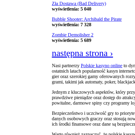
Zła Dostawa (Bad Delivery)
wyświetlenia: 5 040
Bubble Shooter: Archibald the Pirate
wyświetlenia: 7 328
Zombie Demolisher 2
wyświetlenia: 5 689
następna strona ›
Nasi partnerzy
Polskie kasyno online
to dyn
ostatnich latach popularność kasyn intern
gier oraz szerokiej gamy oferowanych rozr
grami, takimi jak automaty, poker, blackja
Jednym z kluczowych aspektów, który przyc
prawdziwe pieniądze oraz dostęp do atrakc
powitalne, darmowe spiny czy programy loj
Bezpieczeństwo i uczciwość gry to prioryt
danych osobowych graczy oraz stosują now
ich środki finansowe oraz dane są bezpiecz
Warto również zaznaczyć, że polskie kasyno