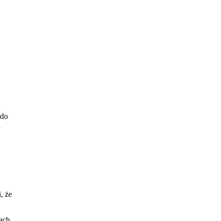
 do
i
, że
iach