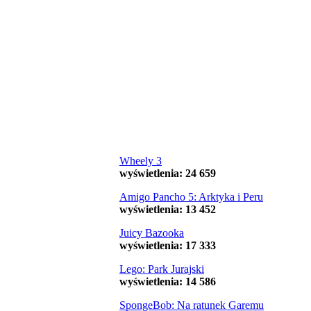
Wheely 3
wyświetlenia: 24 659
Amigo Pancho 5: Arktyka i Peru
wyświetlenia: 13 452
Juicy Bazooka
wyświetlenia: 17 333
Lego: Park Jurajski
wyświetlenia: 14 586
SpongeBob: Na ratunek Garemu