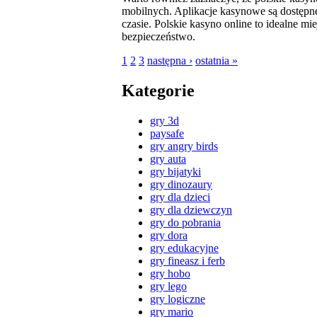
mobilnych. Aplikacje kasynowe są dostępn
czasie. Polskie kasyno online to idealne m
bezpieczeństwo.
1
2
3
następna ›
ostatnia »
Kategorie
gry 3d
paysafe
gry angry birds
gry auta
gry bijatyki
gry dinozaury
gry dla dzieci
gry dla dziewczyn
gry do pobrania
gry dora
gry edukacyjne
gry fineasz i ferb
gry hobo
gry lego
gry logiczne
gry mario