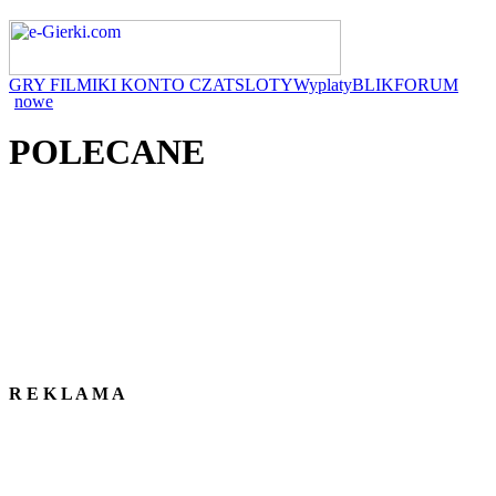
GRY
FILMIKI
KONTO
CZAT
SLOTY
Wyplaty
BLIK
FORUM
nowe
POLECANE
R E K L A M A