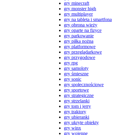
gry minecraft
gry monster high
gry multiplayer
gry na tableta i smartfona
gry obrona wieży
gry oparte na fizyce
gry parkowanie
gry piłka nożna
gry platformowe
gry przeglądarkowe
gry przygodowe
gry rpg
gry samoloty
gry śmieszne
gry sonic
gry społecznościowe
gry sportowe
gry strategiczne
gry strzelanki
gry tom i jerry
gry traktory
gry ubieranki
gry ukryte obiekty
gry winx
gry wojenne