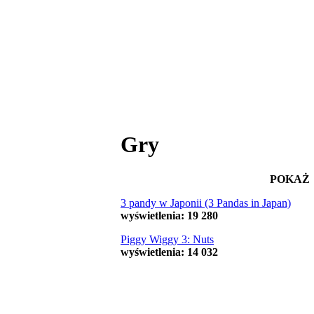
Gry
POKAŻ
3 pandy w Japonii (3 Pandas in Japan)
wyświetlenia: 19 280
Piggy Wiggy 3: Nuts
wyświetlenia: 14 032