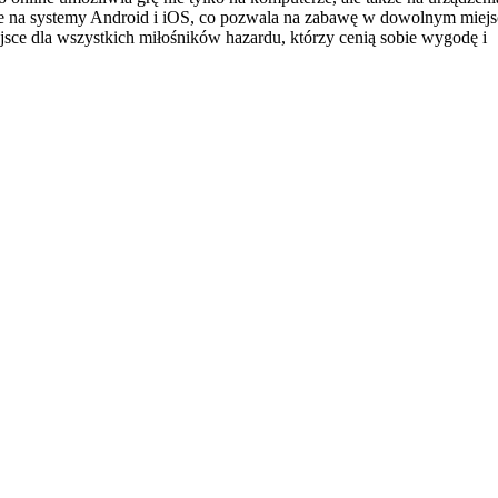
e na systemy Android i iOS, co pozwala na zabawę w dowolnym miejs
iejsce dla wszystkich miłośników hazardu, którzy cenią sobie wygodę i