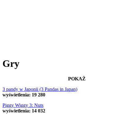
Gry
POKAŻ
3 pandy w Japonii (3 Pandas in Japan)
wyświetlenia: 19 280
Piggy Wiggy 3: Nuts
wyświetlenia: 14 032