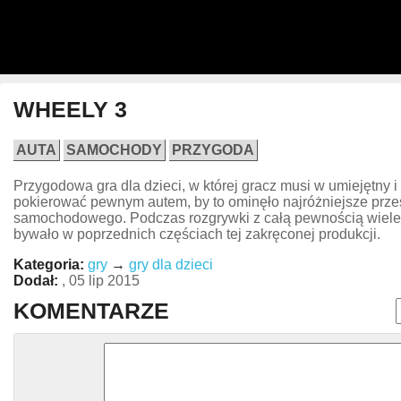
WHEELY 3
AUTA
SAMOCHODY
PRZYGODA
Przygodowa gra dla dzieci, w której gracz musi w umiejętny 
pokierować pewnym autem, by to ominęło najróżniejsze przes
samochodowego. Podczas rozgrywki z całą pewnością wiele si
bywało w poprzednich częściach tej zakręconej produkcji.
Kategoria:
gry
→
gry dla dzieci
Dodał:
, 05 lip 2015
KOMENTARZE