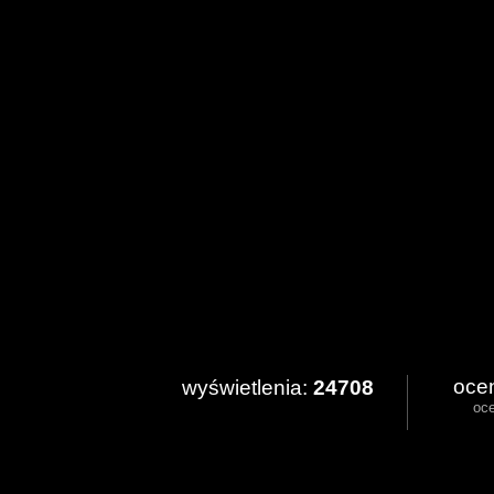
oce
wyświetlenia:
24708
oc