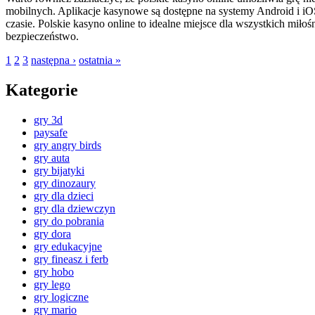
mobilnych. Aplikacje kasynowe są dostępne na systemy Android i i
czasie. Polskie kasyno online to idealne miejsce dla wszystkich miło
bezpieczeństwo.
1
2
3
następna ›
ostatnia »
Kategorie
gry 3d
paysafe
gry angry birds
gry auta
gry bijatyki
gry dinozaury
gry dla dzieci
gry dla dziewczyn
gry do pobrania
gry dora
gry edukacyjne
gry fineasz i ferb
gry hobo
gry lego
gry logiczne
gry mario