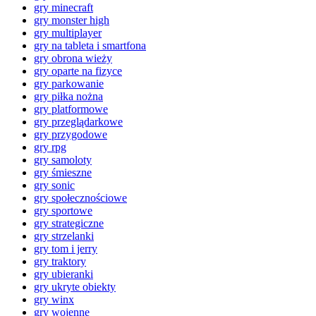
gry minecraft
gry monster high
gry multiplayer
gry na tableta i smartfona
gry obrona wieży
gry oparte na fizyce
gry parkowanie
gry piłka nożna
gry platformowe
gry przeglądarkowe
gry przygodowe
gry rpg
gry samoloty
gry śmieszne
gry sonic
gry społecznościowe
gry sportowe
gry strategiczne
gry strzelanki
gry tom i jerry
gry traktory
gry ubieranki
gry ukryte obiekty
gry winx
gry wojenne