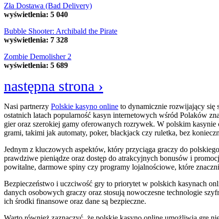
Zła Dostawa (Bad Delivery)
wyświetlenia: 5 040
Bubble Shooter: Archibald the Pirate
wyświetlenia: 7 328
Zombie Demolisher 2
wyświetlenia: 5 689
następna strona ›
Nasi partnerzy
Polskie kasyno online
to dynamicznie rozwijający si
ostatnich latach popularność kasyn internetowych wśród Polaków zna
gier oraz szerokiej gamy oferowanych rozrywek. W polskim kasynie 
grami, takimi jak automaty, poker, blackjack czy ruletka, bez konie
Jednym z kluczowych aspektów, który przyciąga graczy do polskiego 
prawdziwe pieniądze oraz dostęp do atrakcyjnych bonusów i promocj
powitalne, darmowe spiny czy programy lojalnościowe, które znaczn
Bezpieczeństwo i uczciwość gry to priorytet w polskich kasynach on
danych osobowych graczy oraz stosują nowoczesne technologie szyf
ich środki finansowe oraz dane są bezpieczne.
Warto również zaznaczyć, że polskie kasyno online umożliwia grę nie