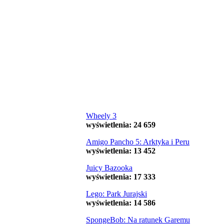
Wheely 3
wyświetlenia: 24 659
Amigo Pancho 5: Arktyka i Peru
wyświetlenia: 13 452
Juicy Bazooka
wyświetlenia: 17 333
Lego: Park Jurajski
wyświetlenia: 14 586
SpongeBob: Na ratunek Garemu