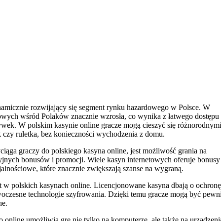
amicznie rozwijający się segment rynku hazardowego w Polsce. W
etowych wśród Polaków znacznie wzrosła, co wynika z łatwego dostępu
ywek. W polskim kasynie online gracze mogą cieszyć się różnorodnym
ck czy ruletka, bez konieczności wychodzenia z domu.
iąga graczy do polskiego kasyna online, jest możliwość grania na
yjnych bonusów i promocji. Wiele kasyn internetowych oferuje bonusy
alnościowe, które znacznie zwiększają szanse na wygraną.
et w polskich kasynach online. Licencjonowane kasyna dbają o ochronę
oczesne technologie szyfrowania. Dzięki temu gracze mogą być pewni
ne.
 online umożliwia grę nie tylko na komputerze, ale także na urządzen