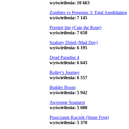
wyświetlenia: 10 663
Zombies vs Penguins 3: Total Annihilation
wyświetlenia: 7 145
Przetnij linę (Cute the Rope)
wyświetlenia: 7 658
Szalony Dzień (Mad Day)
wyświetlenia: 6 195
Dead Paradise 4
wyświetlenia: 6 643
Rolley's Journey
wyświetlenia: 6 557
Builder Boom
wyświetlenia: 5 942
Awesome Seaquest
wyświetlenia: 5 680
Puszczanie Kaczek (Stone Frog)
wyświetlenia: 5 370