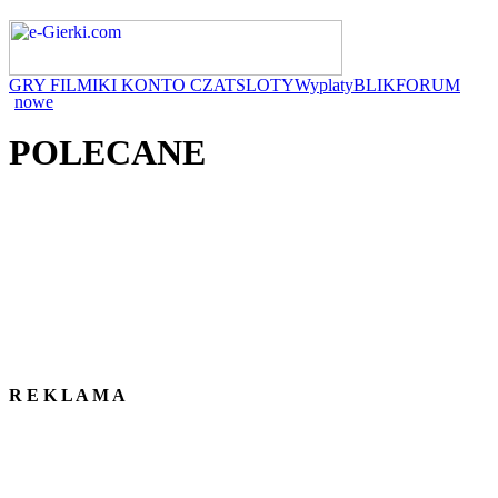
GRY
FILMIKI
KONTO
CZAT
SLOTY
Wyplaty
BLIK
FORUM
nowe
POLECANE
R E K L A M A