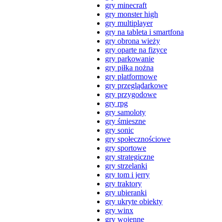
gry minecraft
gry monster high
gry multiplayer
gry na tableta i smartfona
gry obrona wieży
gry oparte na fizyce
gry parkowanie
gry piłka nożna
gry platformowe
gry przeglądarkowe
gry przygodowe
gry rpg
gry samoloty
gry śmieszne
gry sonic
gry społecznościowe
gry sportowe
gry strategiczne
gry strzelanki
gry tom i jerry
gry traktory
gry ubieranki
gry ukryte obiekty
gry winx
gry wojenne