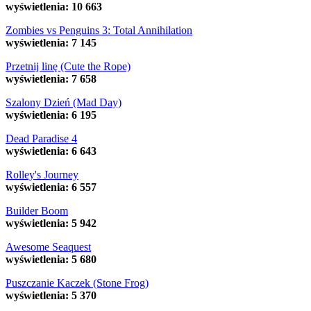
wyświetlenia: 10 663
Zombies vs Penguins 3: Total Annihilation
wyświetlenia: 7 145
Przetnij linę (Cute the Rope)
wyświetlenia: 7 658
Szalony Dzień (Mad Day)
wyświetlenia: 6 195
Dead Paradise 4
wyświetlenia: 6 643
Rolley's Journey
wyświetlenia: 6 557
Builder Boom
wyświetlenia: 5 942
Awesome Seaquest
wyświetlenia: 5 680
Puszczanie Kaczek (Stone Frog)
wyświetlenia: 5 370