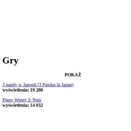
Gry
POKAŻ
3 pandy w Japonii (3 Pandas in Japan)
wyświetlenia: 19 280
Piggy Wiggy 3: Nuts
wyświetlenia: 14 032