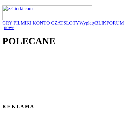
GRY
FILMIKI
KONTO
CZAT
SLOTY
Wyplaty
BLIK
FORUM
nowe
POLECANE
R E K L A M A