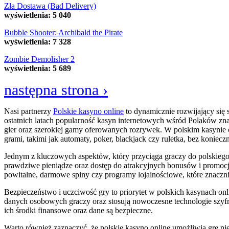
Zła Dostawa (Bad Delivery)
wyświetlenia: 5 040
Bubble Shooter: Archibald the Pirate
wyświetlenia: 7 328
Zombie Demolisher 2
wyświetlenia: 5 689
następna strona ›
Nasi partnerzy
Polskie kasyno online
to dynamicznie rozwijający si
ostatnich latach popularność kasyn internetowych wśród Polaków zna
gier oraz szerokiej gamy oferowanych rozrywek. W polskim kasynie 
grami, takimi jak automaty, poker, blackjack czy ruletka, bez konie
Jednym z kluczowych aspektów, który przyciąga graczy do polskiego 
prawdziwe pieniądze oraz dostęp do atrakcyjnych bonusów i promocj
powitalne, darmowe spiny czy programy lojalnościowe, które znaczn
Bezpieczeństwo i uczciwość gry to priorytet w polskich kasynach on
danych osobowych graczy oraz stosują nowoczesne technologie szyf
ich środki finansowe oraz dane są bezpieczne.
Warto również zaznaczyć, że polskie kasyno online umożliwia grę nie