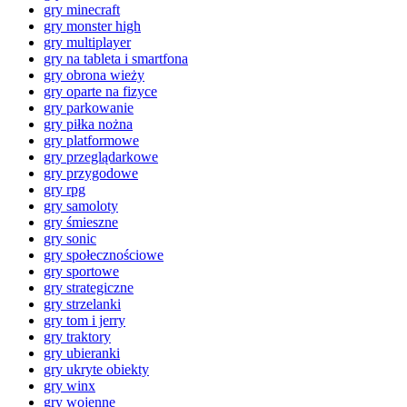
gry minecraft
gry monster high
gry multiplayer
gry na tableta i smartfona
gry obrona wieży
gry oparte na fizyce
gry parkowanie
gry piłka nożna
gry platformowe
gry przeglądarkowe
gry przygodowe
gry rpg
gry samoloty
gry śmieszne
gry sonic
gry społecznościowe
gry sportowe
gry strategiczne
gry strzelanki
gry tom i jerry
gry traktory
gry ubieranki
gry ukryte obiekty
gry winx
gry wojenne