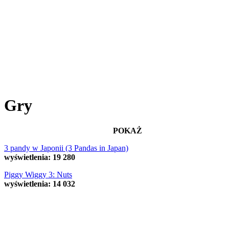
Gry
POKAŻ
3 pandy w Japonii (3 Pandas in Japan)
wyświetlenia: 19 280
Piggy Wiggy 3: Nuts
wyświetlenia: 14 032