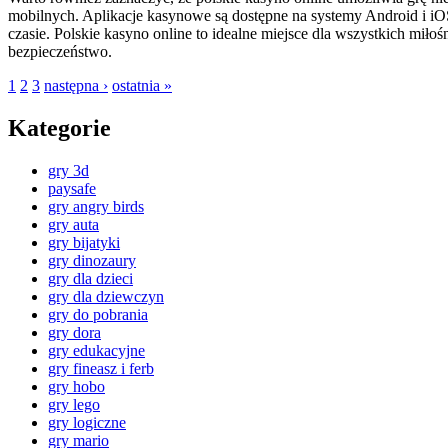
mobilnych. Aplikacje kasynowe są dostępne na systemy Android i i
czasie. Polskie kasyno online to idealne miejsce dla wszystkich miło
bezpieczeństwo.
1
2
3
następna ›
ostatnia »
Kategorie
gry 3d
paysafe
gry angry birds
gry auta
gry bijatyki
gry dinozaury
gry dla dzieci
gry dla dziewczyn
gry do pobrania
gry dora
gry edukacyjne
gry fineasz i ferb
gry hobo
gry lego
gry logiczne
gry mario