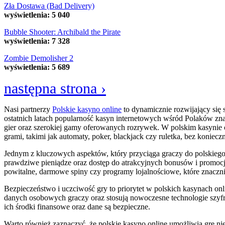
Zła Dostawa (Bad Delivery)
wyświetlenia: 5 040
Bubble Shooter: Archibald the Pirate
wyświetlenia: 7 328
Zombie Demolisher 2
wyświetlenia: 5 689
następna strona ›
Nasi partnerzy
Polskie kasyno online
to dynamicznie rozwijający si
ostatnich latach popularność kasyn internetowych wśród Polaków zna
gier oraz szerokiej gamy oferowanych rozrywek. W polskim kasynie 
grami, takimi jak automaty, poker, blackjack czy ruletka, bez konie
Jednym z kluczowych aspektów, który przyciąga graczy do polskiego 
prawdziwe pieniądze oraz dostęp do atrakcyjnych bonusów i promocj
powitalne, darmowe spiny czy programy lojalnościowe, które znaczn
Bezpieczeństwo i uczciwość gry to priorytet w polskich kasynach on
danych osobowych graczy oraz stosują nowoczesne technologie szyf
ich środki finansowe oraz dane są bezpieczne.
Warto również zaznaczyć, że polskie kasyno online umożliwia grę nie