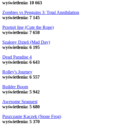
wyświetlenia: 10 663
Zombies vs Penguins 3: Total Annihilation
wyświetlenia: 7 145
Przetnij linę (Cute the Rope)
wyświetlenia: 7 658
Szalony Dzień (Mad Day)
wyświetlenia: 6 195
Dead Paradise 4
wyświetlenia: 6 643
Rolley's Journey
wyświetlenia: 6 557
Builder Boom
wyświetlenia: 5 942
Awesome Seaquest
wyświetlenia: 5 680
Puszczanie Kaczek (Stone Frog)
wyświetlenia: 5 370