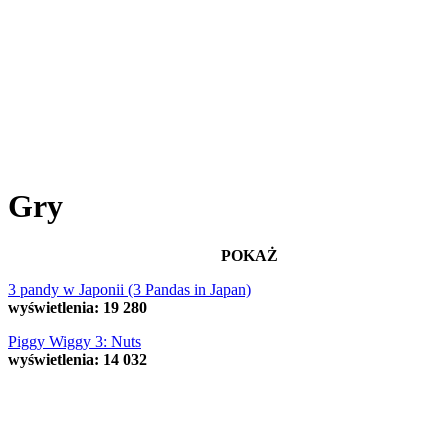
Gry
POKAŻ
3 pandy w Japonii (3 Pandas in Japan)
wyświetlenia: 19 280
Piggy Wiggy 3: Nuts
wyświetlenia: 14 032