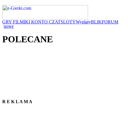
GRY
FILMIKI
KONTO
CZAT
SLOTY
Wyplaty
BLIK
FORUM
nowe
POLECANE
R E K L A M A