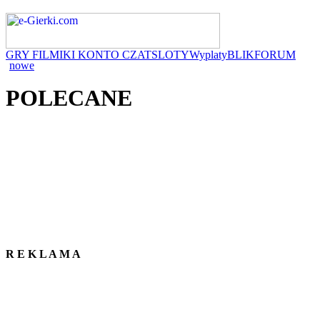
GRY
FILMIKI
KONTO
CZAT
SLOTY
Wyplaty
BLIK
FORUM
nowe
POLECANE
R E K L A M A