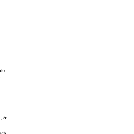
 do
i
, że
iach