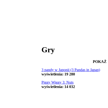
Gry
POKAŻ
3 pandy w Japonii (3 Pandas in Japan)
wyświetlenia: 19 280
Piggy Wiggy 3: Nuts
wyświetlenia: 14 032