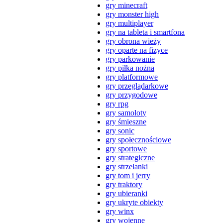
gry minecraft
gry monster high
gry multiplayer
gry na tableta i smartfona
gry obrona wieży
gry oparte na fizyce
gry parkowanie
gry piłka nożna
gry platformowe
gry przeglądarkowe
gry przygodowe
gry rpg
gry samoloty
gry śmieszne
gry sonic
gry społecznościowe
gry sportowe
gry strategiczne
gry strzelanki
gry tom i jerry
gry traktory
gry ubieranki
gry ukryte obiekty
gry winx
gry wojenne