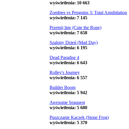
wyświetlenia: 10 663
Zombies vs Penguins 3: Total Annihilation
wyświetlenia: 7 145
Przetnij linę (Cute the Rope)
wyświetlenia: 7 658
Szalony Dzień (Mad Day)
wyświetlenia: 6 195
Dead Paradise 4
wyświetlenia: 6 643
Rolley's Journey
wyświetlenia: 6 557
Builder Boom
wyświetlenia: 5 942
Awesome Seaquest
wyświetlenia: 5 680
Puszczanie Kaczek (Stone Frog)
wyświetlenia: 5 370